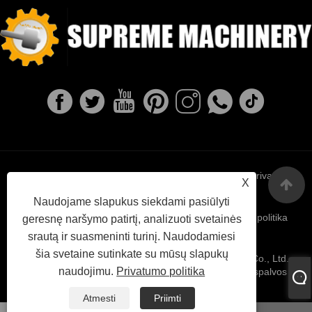
Links
Sitemap
RSS
XML
Privatumo
X
Naudojame slapukus siekdami pasiūlyti
politika
geresnę naršymo patirtį, analizuoti svetainės
srautą ir suasmeninti turinį. Naudodamiesi
šia svetaine sutinkate su mūsų slapukų
Autorinės teisės © 2022 Ningbo Supreme Machinery Co., Ltd. -
naudojimu.
Privatumo politika
Kalios geležies liejimas, investavimo liejimas, pilkos spalvos
geležies liejimas - visos teisės saugomos.
Atmesti
Priimti