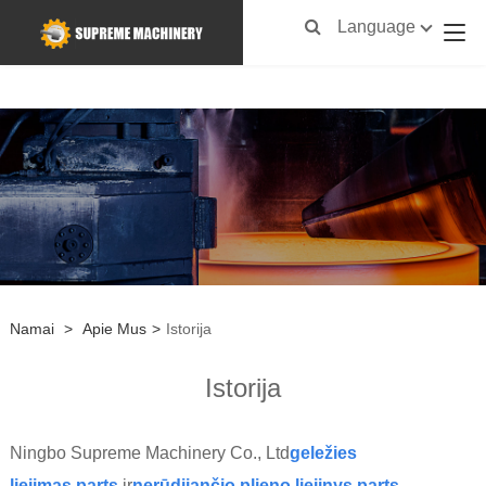
Language
Namai
>
Apie Mus
>
Istorija
Istorija
Ningbo Supreme Machinery Co., Ltd
geležies
liejimas
parts
ir
nerūdijančio plieno liejinys
parts
.