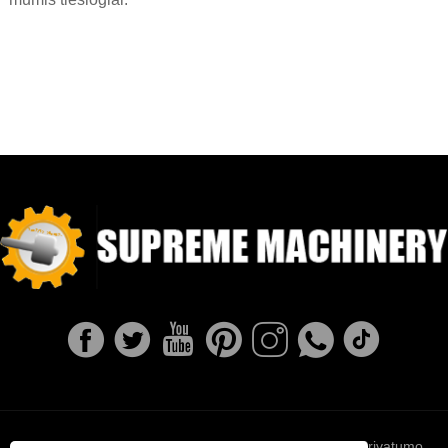
Links
Sitemap
RSS
XML
Privatumo