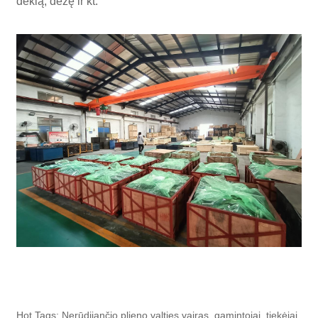
dėklą, dėžę ir kt.
Hot Tags: Nerūdijančio plieno valties vairas, gamintojai, tiekėjai,