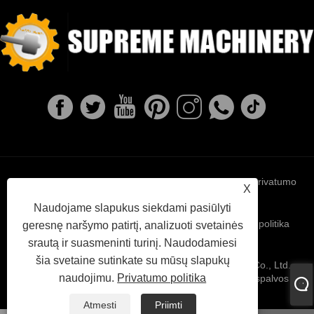
Links
Sitemap
RSS
XML
Privatumo
X
Naudojame slapukus siekdami pasiūlyti
politika
geresnę naršymo patirtį, analizuoti svetainės
srautą ir suasmeninti turinį. Naudodamiesi
šia svetaine sutinkate su mūsų slapukų
Autorinės teisės © 2022 Ningbo Supreme Machinery Co., Ltd. -
naudojimu.
Privatumo politika
Kalios geležies liejimas, investavimo liejimas, pilkos spalvos
geležies liejimas - visos teisės saugomos.
Atmesti
Priimti