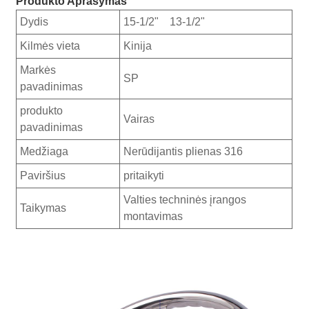
Produkto Aprašymas
Dydis
15-1/2" 13-1/2"
Kilmės vieta
Kinija
Markės
SP
pavadinimas
produkto
Vairas
pavadinimas
Medžiaga
Nerūdijantis plienas 316
Paviršius
pritaikyti
Valties techninės įrangos
Taikymas
montavimas