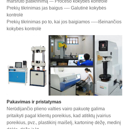
maršruto patikrinimą --- Proceso kokybės kontrolė
Prekių tikrinimas jas baigus ---- Galutinė kokybės
kontrolė
Prekių tikrinimas po to, kai jos baigiamos -----Išeinančios
kokybės kontrolė
Pakavimas ir pristatymas
Nerūdijančio plieno valties vairo pakuotę galima
pritaikyti pagal klientų poreikius, kad atitiktų įvairius
poreikius, pvz., plastikinį maišelį, kartoninę dėžę, medinį