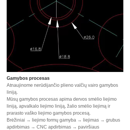
Gamybos procesas
Atnaujinome nerūdijančio plieno valčių vairo gamybos
liniją.
Mūsų gamybos procesas apima dervos smėlio liejimo
liniją, apvalkalo liejimo liniją, žalio smėlio liejimą ir
prarasto vaško liejimo gamybos procesą.
Brėžiniai → liejimo formų gamyba → liejimas → grubus
apdirbimas → CNC apdirbimas → paviršiaus