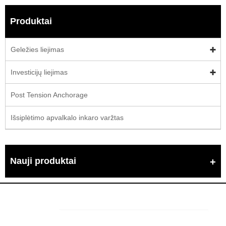
Produktai
Geležies liejimas
Investicijų liejimas
Post Tension Anchorage
Išsiplėtimo apvalkalo inkaro varžtas
Nauji produktai