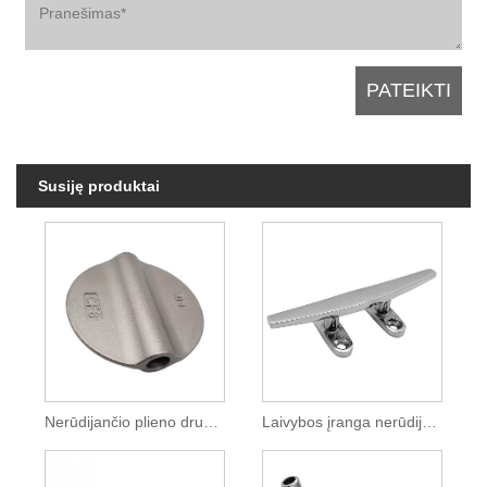
Susiję produktai
Nerūdijančio plieno drugelio vožtuvo diskas
Laivybos įranga nerūdijančio plieno denio švartavimosi klipas