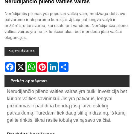
Nerūdijančio plieno valties vairas
Nerūdijantis plienas yra populiari valčių vairų medžiaga dėl savo
patvarumo ir atsparumo korozijai. Jį taip pat lengva valyti ir
prižiūrėti, o tai svarbu, kai esate ant vandens. Nerūdijančio plieno
valties vairas yra ne tik funkcionalus, bet ir prideda jūsų valčiai
elegancijos.
Siųsti užklausą
Facebook
X
WhatsApp
Pinterest
LinkedIn
Share
Prekės aprašymas
Nerūdijančio plieno valties vairas yra puiki investicija bet
kuriam valties savininkui. Jis yra patvarus, lengvai
prižiūrimas ir padidina bendrą jūsų laivo estetinį
patrauklumą. Turėdami tiek daug stilių ir dizainų, iš kurių
galite rinktis, tikrai rasite tobulą vairą savo valčiai.