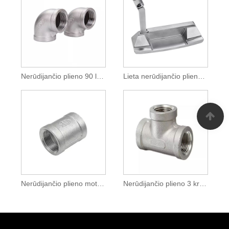
Nerūdijančio plieno 90 laipsnių alkūnė
Lieta nerūdijančio plieno golfo galvutė
Nerūdijančio plieno moteriška srieginė mova
Nerūdijančio plieno 3 krypčių T vamzdžio sujungimo jungtis